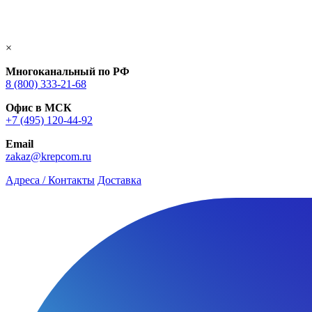
×
Многоканальный по РФ
8 (800) 333‑21-68
Офис в МСК
+7 (495) 120-44-92
Email
zakaz@krepcom.ru
Адреса / Контакты
Доставка