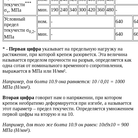
***
текучести
мин.
190
240
340
300
420
360
480
-
σ
, МПа
т
Условный
ном.
-
640
6
предел
текучести σ
,
0,2
мин.
-
640
6
МПа
* -
Первая цифра
указывает на предельную нагрузку на
растяжение, при которой крепеж разорвется. Эта величина
называется пределом прочности на разрыв, определяется как
одна сотая от номинального временного сопротивления,
выражается в МПа или Н/мм².
Например, для болта 10.9 она равняется: 10 / 0,01 = 1000
МПа (Н/мм²).
Вторая цифра
говорит нам о напряжении, при котором
крепеж необратимо деформируется при изгибе, а называется
этот параметр – предел текучести. Определяется умножением
первой цифры на вторую и на 10.
Например, для того же болта 10.9 он равен: 10х9х10 = 900
МПа (Н/мм²).