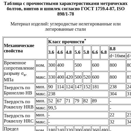
Таблица с прочностными характеристиками метрических
болтов, винтов и шпилек согласно ГОСТ 1759.4-87, ISO
898/1-78
Материал изделий: углеродистые нелегированные или
легированные стали
*
Класс прочности
Механические
8.8
свойства
3.6
4.6
4.8
5.6
5.8
6.6
6.8
d<16мм
d
Временное
ном.
300
400
500
600
800
8
сопротивление
разрыву σ
,
в
макс.
330
400
420
500
520
600
800
8
МПа
мин.
90
114
124
147
152
181
238
2
Твердость по
Бринеллю НВ
макс.
238
304
3
мин.
52
67
71
79
82
89
-
Твердость по
Роквеллу НRВ
макс.
99,5
-
мин.
-
22
2
Твердость по
Роквеллу НRC
макс.
-
32
3
Предел
ном.
180
240
320
300
400
360
480
-