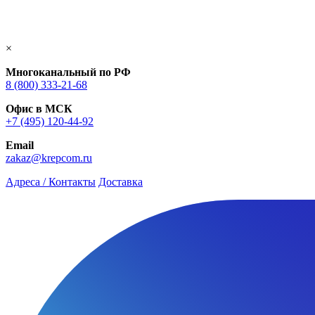
×
Многоканальный по РФ
8 (800) 333‑21-68
Офис в МСК
+7 (495) 120-44-92
Email
zakaz@krepcom.ru
Адреса / Контакты
Доставка