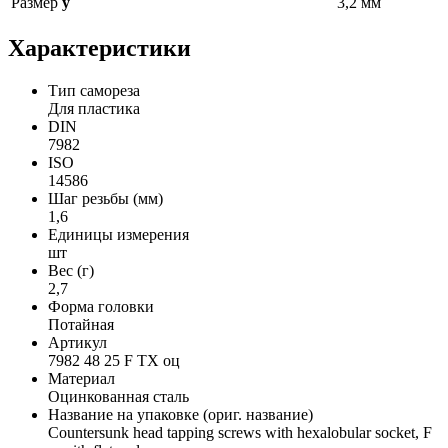
Размер
y
3,2 мм
Характеристики
Тип самореза
Для пластика
DIN
7982
ISO
14586
Шаг резьбы (мм)
1,6
Единицы измерения
шт
Вес (г)
2,7
Форма головки
Потайная
Артикул
7982 48 25 F TX оц
Материал
Оцинкованная сталь
Название на упаковке (ориг. название)
Countersunk head tapping screws with hexalobular socket, F