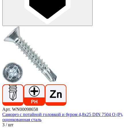
Арт. WN00098658
Саморез с потайной головкой и буром 4,8х25 DIN 7504 O (P),
оцинкованная сталь
3
/ шт