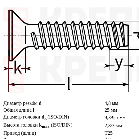
Диаметр резьбы
d
4,8 мм
Общая длина
l
25 мм
Диаметр головки
d
(ISO/DIN)
9,3/9,5 мм
k
Высота головки
k
(ISO/DIN)
2,8/3 мм
max
Привод (шлиц)
T25