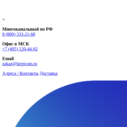
×
Многоканальный по РФ
8 (800) 333‑21-68
Офис в МСК
+7 (495) 120-44-92
Email
zakaz@krepcom.ru
Адреса / Контакты
Доставка