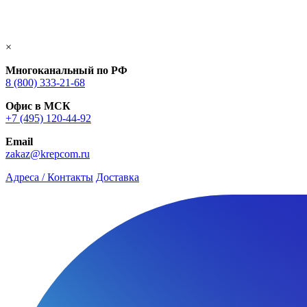
×
Многоканальный по РФ
8 (800) 333‑21-68
Офис в МСК
+7 (495) 120-44-92
Email
zakaz@krepcom.ru
Адреса / Контакты
Доставка