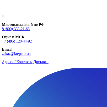
×
Многоканальный по РФ
8 (800) 333‑21-68
Офис в МСК
+7 (495) 120-44-92
Email
zakaz@krepcom.ru
Адреса / Контакты
Доставка