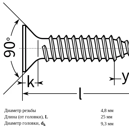
Диаметр резьбы
4,8 мм
Длина (от головки),
L
25 мм
Диаметр головки,
d
9,3 мм
k