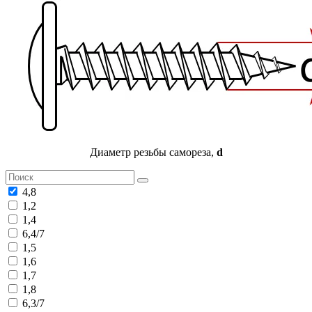
Диаметр резьбы самореза,
d
4,8
1,2
1,4
6,4/7
1,5
1,6
1,7
1,8
6,3/7