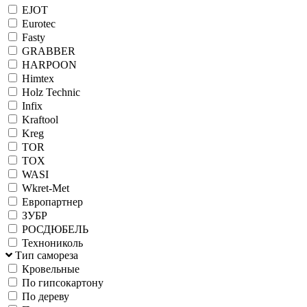
EJOT
Eurotec
Fasty
GRABBER
HARPOON
Himtex
Holz Technic
Infix
Kraftool
Kreg
TOR
TOX
WASI
Wkret-Met
Европартнер
ЗУБР
РОСДЮБЕЛЬ
Технониколь
Тип самореза
Кровельные
По гипсокартону
По дереву