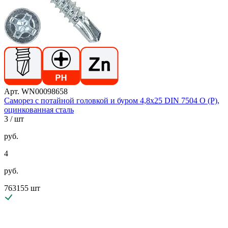
Арт. WN00098658
Саморез с потайной головкой и буром 4,8х25 DIN 7504 O (P),
оцинкованная сталь
3
/ шт
руб.
4
руб.
763155 шт