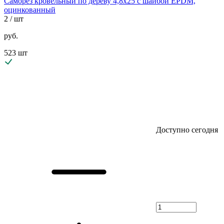
Саморез кровельный по дереву 4,8х25 с шайбой EPDM,
оцинкованный
2
/ шт
руб.
523 шт
Доступно сегодня