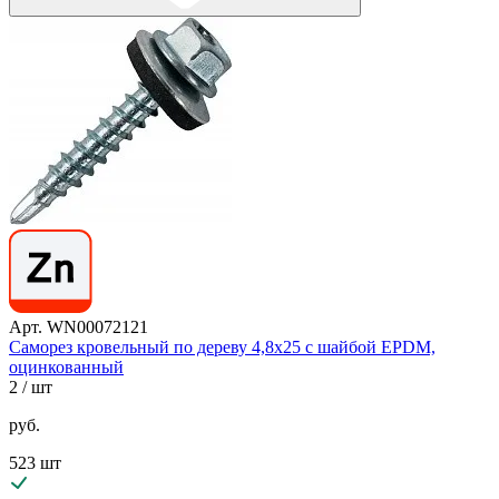
Арт. WN00072121
Саморез кровельный по дереву 4,8х25 с шайбой EPDM,
оцинкованный
2
/ шт
руб.
523 шт