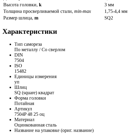
Высота головки,
k
3 мм
Толщина просверливаемой стали,
min-max
1,75-4,4 мм
Размер шлица,
m
SQ2
Характеристики
Тип самореза
По металлу / Со сверлом
DIN
7504
ISO
15482
Единицы измерения
уп
Шлиц
SQ (square) квадрат
Форма головки
Потайная
Артикул
7504P 48 25 оц
Материал
Оцинкованная сталь
Название на упаковке (ориг. название)