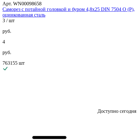
Арт. WN00098658
Саморез с потайной головкой и буром 4,8х25 DIN 7504 O (P),
оцинкованная сталь
3
/ шт
руб.
4
руб.
763155 шт
Доступно сегодня