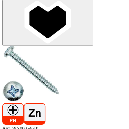
Арт. WN00054610