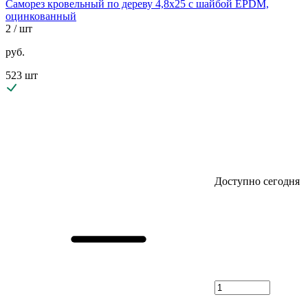
Саморез кровельный по дереву 4,8х25 с шайбой EPDM,
оцинкованный
2
/ шт
руб.
523 шт
Доступно сегодня