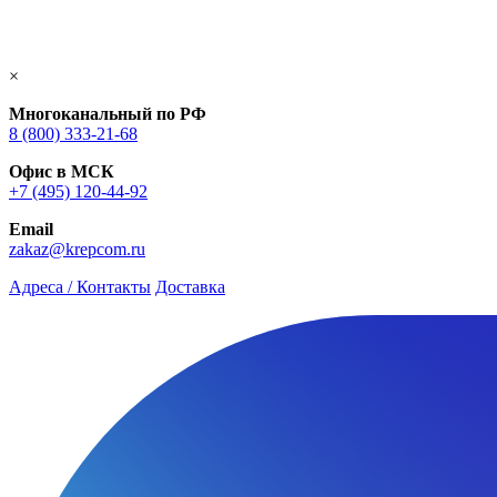
×
Многоканальный по РФ
8 (800) 333‑21-68
Офис в МСК
+7 (495) 120-44-92
Email
zakaz@krepcom.ru
Адреса / Контакты
Доставка