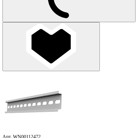
Арт. WN00112472