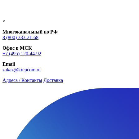
×
Многоканальный по РФ
8 (800) 333‑21-68
Офис в МСК
+7 (495) 120-44-92
Email
zakaz@krepcom.ru
Адреса / Контакты
Доставка