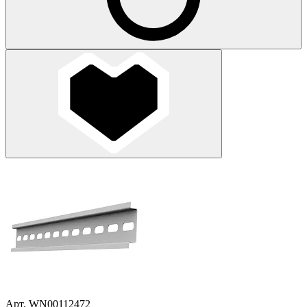
Арт. WN00112472