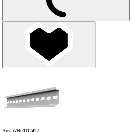
Арт. WN00112472