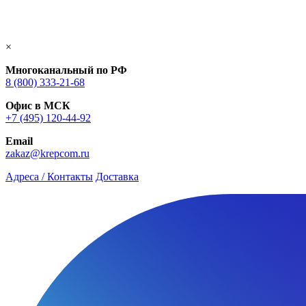
×
Многоканальный по РФ
8 (800) 333‑21-68
Офис в МСК
+7 (495) 120-44-92
Email
zakaz@krepcom.ru
Адреса / Контакты
Доставка