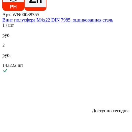
Арт. WN00088355
Винт полусфера М4х22 DIN 7985, оцинкованная сталь
1
/ шт
руб.
2
руб.
143222 шт
Доступно сегодня