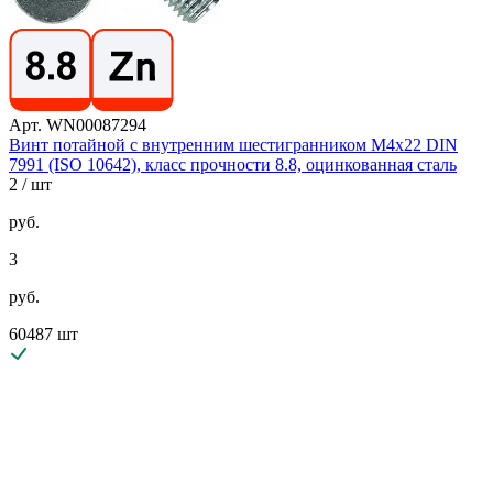
Арт. WN00087294
Винт потайной с внутренним шестигранником М4х22 DIN
7991 (ISO 10642), класс прочности 8.8, оцинкованная сталь
2
/ шт
руб.
3
руб.
60487 шт