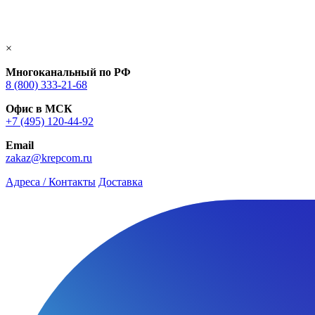
×
Многоканальный по РФ
8 (800) 333‑21-68
Офис в МСК
+7 (495) 120-44-92
Email
zakaz@krepcom.ru
Адреса / Контакты
Доставка