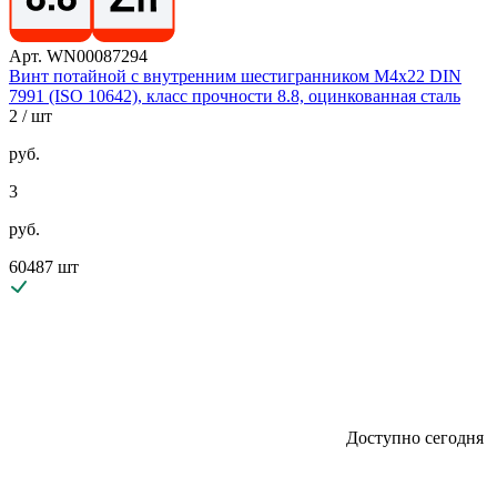
Арт. WN00087294
Винт потайной с внутренним шестигранником М4х22 DIN
7991 (ISO 10642), класс прочности 8.8, оцинкованная сталь
2
/ шт
руб.
3
руб.
60487 шт
Доступно сегодня