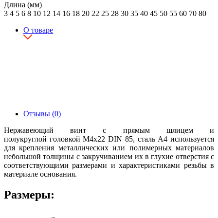
Длина (мм)
3
4
5
6
8
10
12
14
16
18
20
22
25
28
30
35
40
45
50
55
60
70
80
О товаре
Отзывы (0)
Нержавеющий винт с прямым шлицем и
полукруглой головкой М4х22 DIN 85, сталь А4 используется
для крепления металлических или полимерных материалов
небольшой толщины с закручиванием их в глухие отверстия с
соответствующими размерами и характеристиками резьбы в
материале основания.
Размеры: