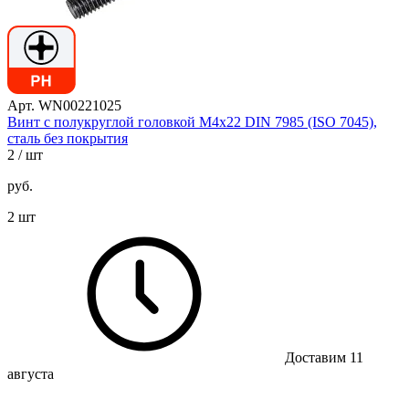
Арт. WN00221025
Винт с полукруглой головкой М4х22 DIN 7985 (ISO 7045),
сталь без покрытия
2
/ шт
руб.
2 шт
Доставим 11
августа