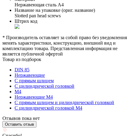
Нержавеющая сталь А4
Название на упаковке (ориг. название)
Slotted pan head screws
Штрих код
* Производитель оставляет за собой право без уведомления
менять характеристики, конструкцию, внешний вид и
комплектацию товара. Представленная информация не
является публичной офертой
Товар из подборок
DIN 85
Нержавеющие
С прямым шлицем
С цилиндрической головкой
М4
Нержавеющие М4
С прямым шлицем и цилиндрической головкой
С цилиндрической головкой М4
Отзывов пока нет
Оставить отзыв
Спасибо!