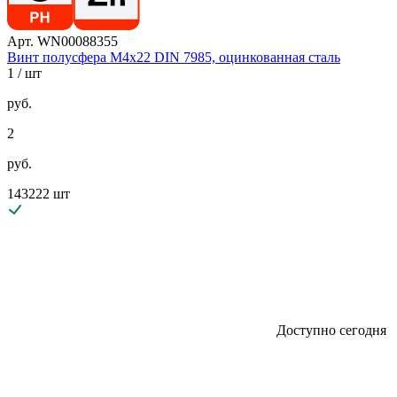
Арт. WN00088355
Винт полусфера М4х22 DIN 7985, оцинкованная сталь
1
/ шт
руб.
2
руб.
143222 шт
Доступно сегодня