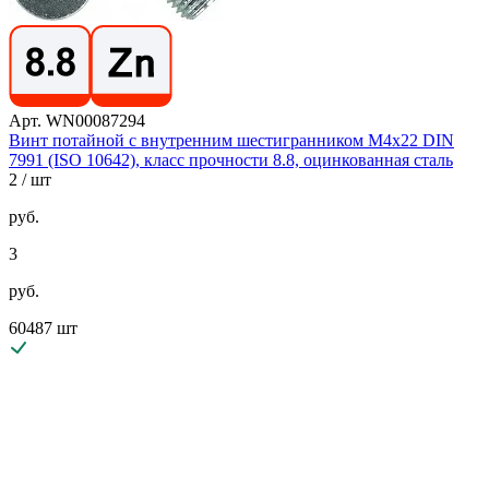
Арт. WN00087294
Винт потайной с внутренним шестигранником М4х22 DIN
7991 (ISO 10642), класс прочности 8.8, оцинкованная сталь
2
/ шт
руб.
3
руб.
60487 шт