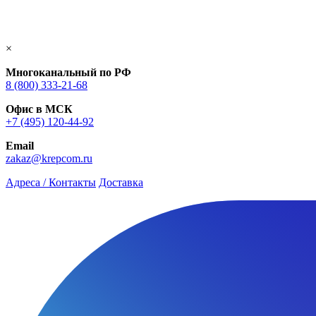
×
Многоканальный по РФ
8 (800) 333‑21-68
Офис в МСК
+7 (495) 120-44-92
Email
zakaz@krepcom.ru
Адреса / Контакты
Доставка