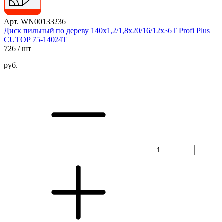
Арт. WN00133236
Диск пильный по дереву 140х1,2/1,8х20/16/12х36Т Profi Plus
CUTOP 75-14024Т
726
/ шт
руб.