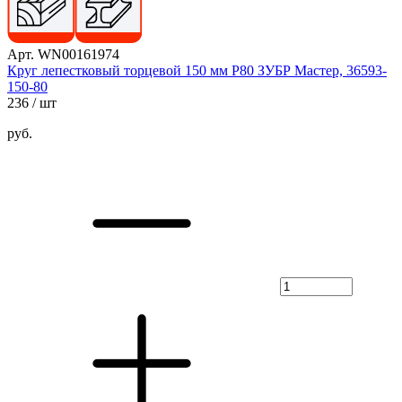
Арт. WN00161974
Круг лепестковый торцевой 150 мм Р80 ЗУБР Мастер, 36593-
150-80
236
/ шт
руб.