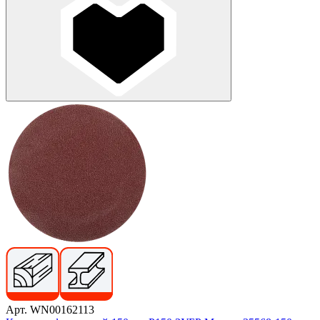
Арт. WN00162113