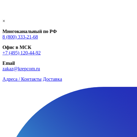
×
Многоканальный по РФ
8 (800) 333‑21-68
Офис в МСК
+7 (495) 120-44-92
Email
zakaz@krepcom.ru
Адреса / Контакты
Доставка