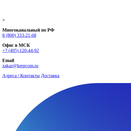
×
Многоканальный по РФ
8 (800) 333‑21-68
Офис в МСК
+7 (495) 120-44-92
Email
zakaz@krepcom.ru
Адреса / Контакты
Доставка