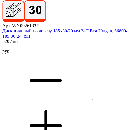
Арт. WN00261837
Диск пильный по дереву 185х30/20 мм 24Т Fast Uragan, 36800-
185-30-24_z01
520
/ шт
руб.