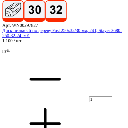
Арт. WN00297827
Диск пильный по дереву Fast 250x32/30 мм, 24Т, Stayer 3680-
250-32-24_z01
1 100
/ шт
руб.