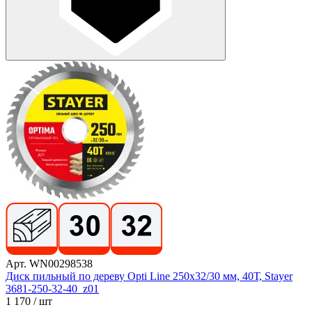
Арт. WN00298538
Диск пильный по дереву Opti Line 250x32/30 мм, 40Т, Stayer
3681-250-32-40_z01
1 170
/ шт