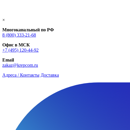
×
Многоканальный по РФ
8 (800) 333‑21-68
Офис в МСК
+7 (495) 120-44-92
Email
zakaz@krepcom.ru
Адреса / Контакты
Доставка