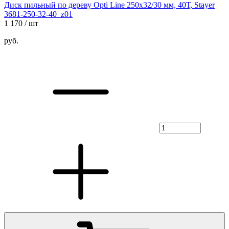
Диск пильный по дереву Opti Line 250x32/30 мм, 40Т, Stayer
3681-250-32-40_z01
1 170
/ шт
руб.