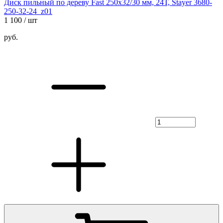
Диск пильный по дереву Fast 250x32/30 мм, 24Т, Stayer 3680-
250-32-24_z01
1 100
/ шт
руб.