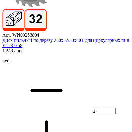
Арт. WN00253804
Диск пильный по дереву 250х32/30х40T для циркулярных пил
FIT 37758
1 248
/ шт
руб.