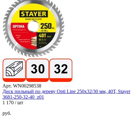
Арт. WN00298538
Диск пильный по дереву Opti Line 250x32/30 мм, 40Т, Stayer
3681-250-32-40_z01
1 170
/ шт
руб.