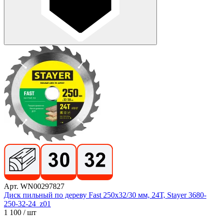
Арт. WN00297827
Диск пильный по дереву Fast 250x32/30 мм, 24Т, Stayer 3680-
250-32-24_z01
1 100
/ шт