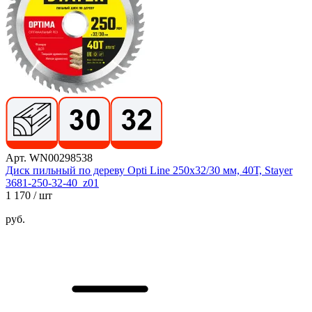
Арт. WN00298538
Диск пильный по дереву Opti Line 250x32/30 мм, 40Т, Stayer
3681-250-32-40_z01
1 170
/ шт
руб.