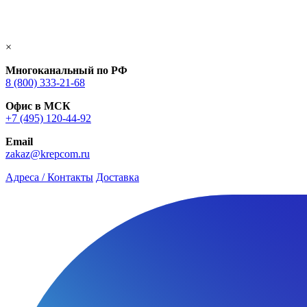
×
Многоканальный по РФ
8 (800) 333‑21-68
Офис в МСК
+7 (495) 120-44-92
Email
zakaz@krepcom.ru
Адреса / Контакты
Доставка