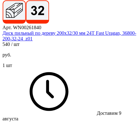
Арт. WN00261840
Диск пильный по дереву 200х32/30 мм 24Т Fast Uragan, 36800-
200-32-24_z01
540
/ шт
руб.
1 шт
Доставим 9
августа