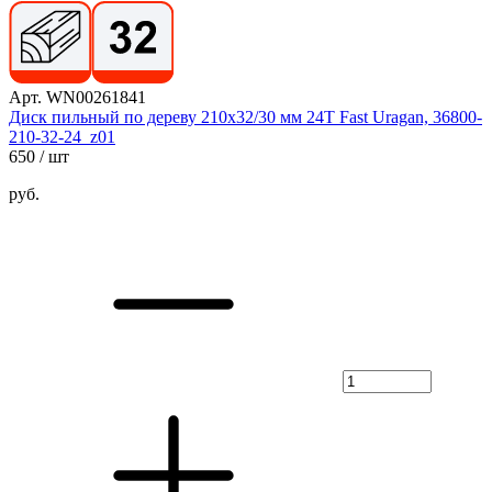
Арт. WN00261841
Диск пильный по дереву 210х32/30 мм 24Т Fast Uragan, 36800-
210-32-24_z01
650
/ шт
руб.