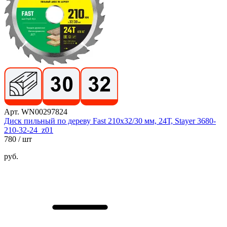
Арт. WN00297824
Диск пильный по дереву Fast 210x32/30 мм, 24Т, Stayer 3680-
210-32-24_z01
780
/ шт
руб.