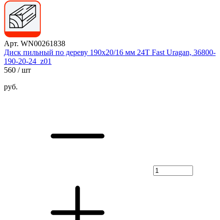
Арт. WN00261838
Диск пильный по дереву 190х20/16 мм 24Т Fast Uragan, 36800-
190-20-24_z01
560
/ шт
руб.