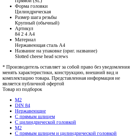
Прямой (SL)
Форма головки
Цилиндрическая
Размер шага резьбы
Крупный (обычный)
Артикул
84 2 4 А4
Материал
Нержавеющая сталь А4
Название на упаковке (ориг. название)
Slotted cheese head screws
* Производитель оставляет за собой право без уведомления
менять характеристики, конструкцию, внешний вид и
комплектацию товара. Представленная информация не
является публичной офертой
Товар из подборок
М2
DIN 84
Нержавеющие
С прямым шлицем
С цилиндрической головкой
М2
С прямым шлицем и цилиндрической головкой