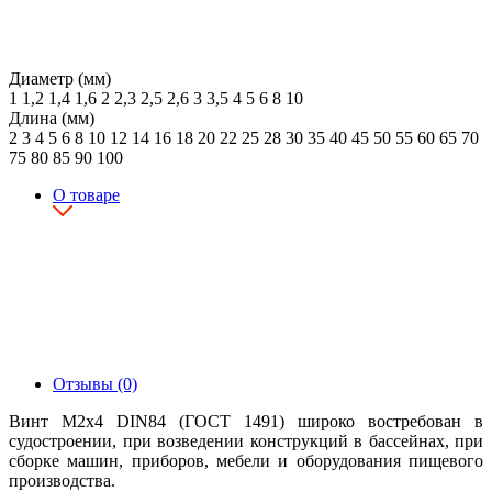
Диаметр (мм)
1
1,2
1,4
1,6
2
2,3
2,5
2,6
3
3,5
4
5
6
8
10
Длина (мм)
2
3
4
5
6
8
10
12
14
16
18
20
22
25
28
30
35
40
45
50
55
60
65
70
75
80
85
90
100
О товаре
Отзывы (0)
Винт М2х4 DIN84 (ГОСТ 1491) широко востребован в
судостроении, при возведении конструкций в бассейнах, при
сборке машин, приборов, мебели и оборудования пищевого
производства.