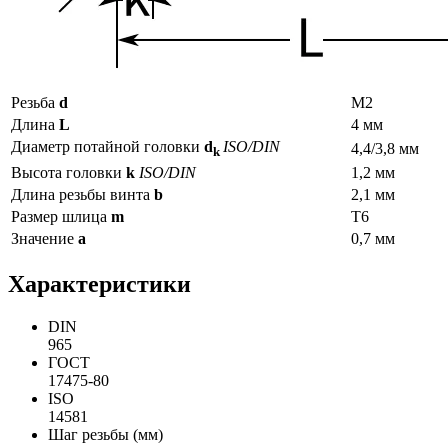
Резьба
d
М2
Длина
L
4 мм
Диаметр потайной головки
d
ISO/DIN
4,4/3,8 мм
k
Высота головки
k
ISO/DIN
1,2 мм
Длина резьбы винта
b
2,1 мм
Размер шлица
m
Т6
Значение
a
0,7 мм
Характеристики
DIN
965
ГОСТ
17475-80
ISO
14581
Шаг резьбы (мм)