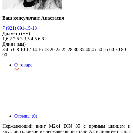
Ваш консультант Анастасия
7 (921) 091-15-13
Диаметр (мм)
1,6
2
2,5
3
3,5
4
5
6
8
Длина (мм)
3
4
5
6
8
10
12
14
16
18
20
22
25
28
30
35
40
45
50
55
60
70
80
90
О товаре
Отзывы (0)
Нержавеющий винт М2х4 DIN 85 с прямым шлицем и
круглой головкой из нержавеющий стали А2 используется для