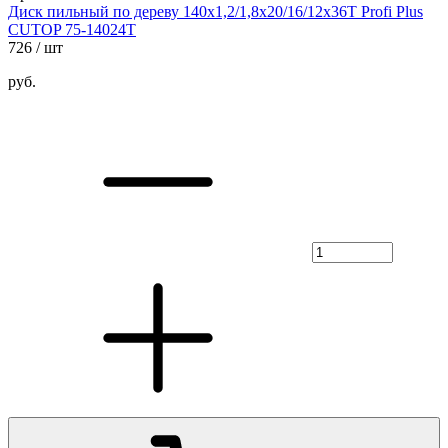
Диск пильный по дереву 140х1,2/1,8х20/16/12х36Т Profi Plus
CUTOP 75-14024Т
726
/ шт
руб.