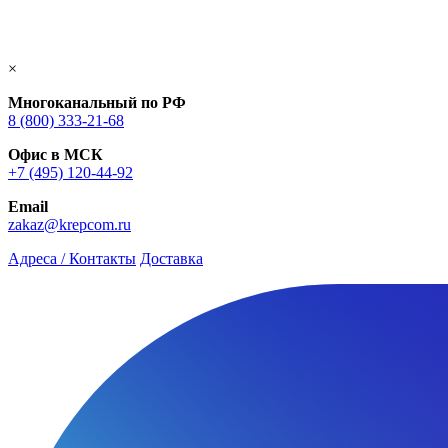
×
Многоканальный по РФ
8 (800) 333‑21-68
Офис в МСК
+7 (495) 120-44-92
Email
zakaz@krepcom.ru
Адреса / Контакты
Доставка