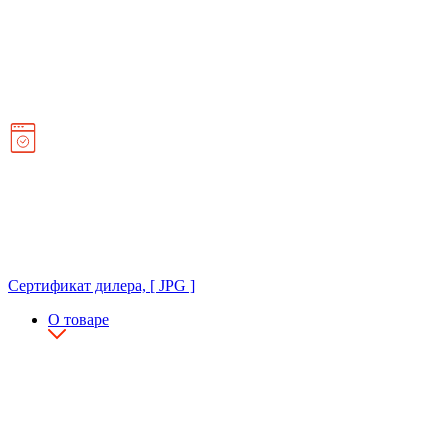
Сертификат дилера, [ JPG ]
О товаре