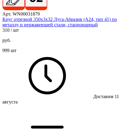
Арт. WN00031879
Круг отрезной 350х3х32 Луга-Абразив (А24, тип 41) по
металлу и нержавеющей стали, стационарный
310
/ шт
руб.
999 шт
Доставим 11
августа