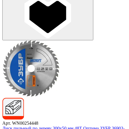
Арт. WN00254448
Диск пильный по дереву 300x50 мм 48T Оптима ЗУБР 36903-