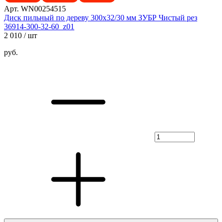
Арт. WN00254515
Диск пильный по дереву 300х32/30 мм ЗУБР Чистый рез
36914-300-32-60_z01
2 010
/ шт
руб.