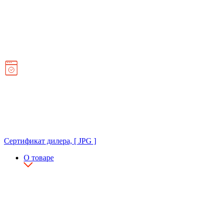
Сертификат дилера, [ JPG ]
О товаре