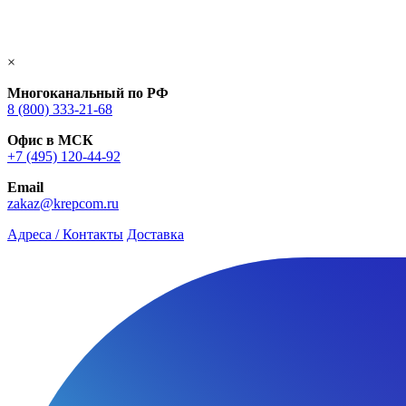
×
Многоканальный по РФ
8 (800) 333‑21-68
Офис в МСК
+7 (495) 120-44-92
Email
zakaz@krepcom.ru
Адреса / Контакты
Доставка