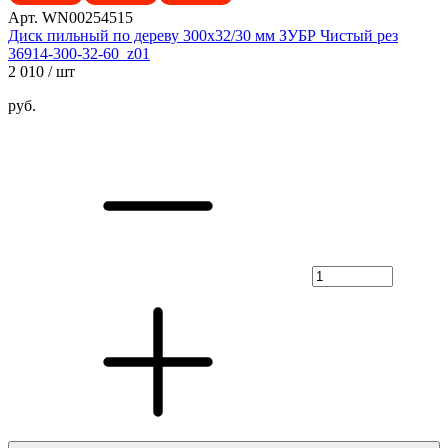
Арт. WN00254515
Диск пильный по дереву 300х32/30 мм ЗУБР Чистый рез
36914-300-32-60_z01
2 010
/ шт
руб.