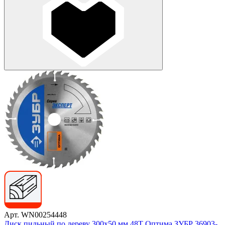
Арт. WN00254448
Диск пильный по дереву 300x50 мм 48T Оптима ЗУБР 36903-