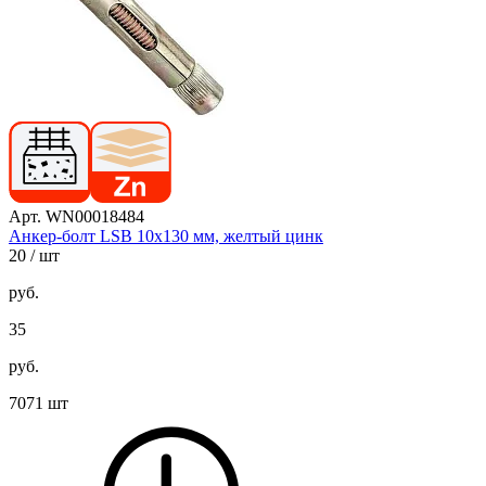
Арт. WN00018484
Анкер-болт LSB 10х130 мм, желтый цинк
20
/ шт
руб.
35
руб.
7071 шт