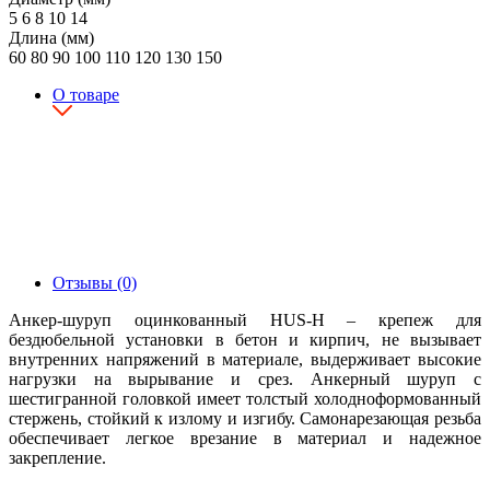
5
6
8
10
14
Длина (мм)
60
80
90
100
110
120
130
150
О товаре
Отзывы (0)
Анкер-шуруп оцинкованный HUS-H – крепеж для
бездюбельной установки в бетон и кирпич, не вызывает
внутренних напряжений в материале, выдерживает высокие
нагрузки на вырывание и срез. Анкерный шуруп с
шестигранной головкой имеет толстый холодноформованный
стержень, стойкий к излому и изгибу. Самонарезающая резьба
обеспечивает легкое врезание в материал и надежное
закрепление.